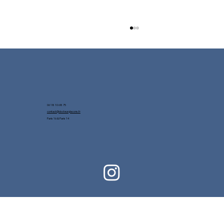
06 18 10 68 75
contact@docteurglacons.fr
Paris 16 & Paris 14
Comment conserver des glaçons en
plein air ?