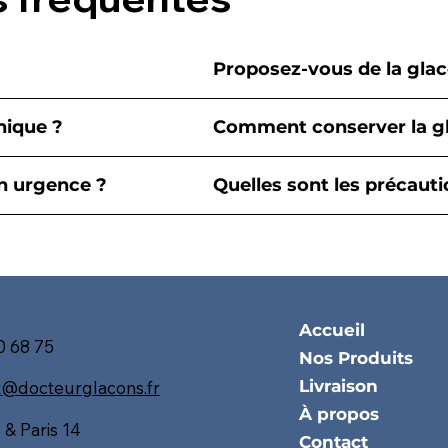
Proposez-vous de la glac
nique ?
Comment conserver la gl
n urgence ?
Quelles sont les précauti
Accueil
0 68 75
Nos Produits
Livraison
t@docteurglacons.fr
À propos
6 & Paris 14
Contact