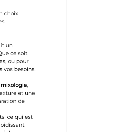
 
n choix 
es 
it un 
ue ce soit 
es, ou pour 
s vos besoins.
 
mixologie
, 
exture et une 
aration de 
, ce qui est 
roidissant 