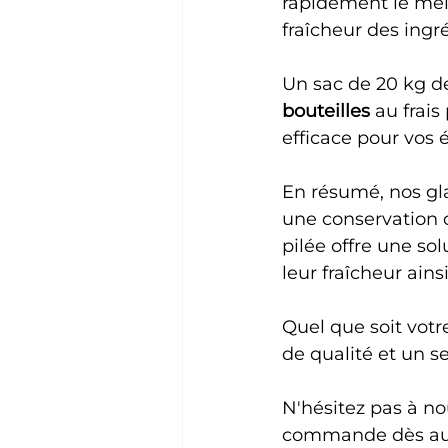
rapidement le mél
fraîcheur des ingré
Un sac de 20 kg d
bouteilles
 au frais
efficace pour vos 
En résumé, nos gla
une conservation o
pilée offre une sol
leur fraîcheur ains
Quel que soit votr
de qualité et un se
N'hésitez pas à no
commande dès auj