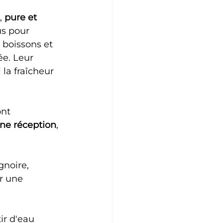
, 
pure et 
s pour 
 boissons et 
e. Leur 
la fraîcheur 
nt 
une réception
, 
gnoire, 
r une 
ir d'eau 