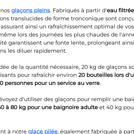
nos 
glaçons pleins
. Fabriqués à partir d'
eau filtrée
çons translucides de forme tronconique sont conçu
, assurant ainsi un rafraîchissement optimal de vos
 même lors des journées les plus chaudes de l'anné
ité garantissent une fonte lente, prolongeant ainsi 
ns les diluer rapidement.
ée de la quantité nécessaire, 20 kg de glaçons so
sants pour rafraîchir environ 
20 bouteilles lors d'
0 personnes pour un service au verre
.
révoyez d'utiliser des glaçons pour remplir une bai
60 à 80 kg pour une baignoire adulte
 et 40 kg pou
t à notre 
glace pilée
, également fabriquée à part