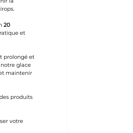
ir la 
irops.
n 
20 
ratique et 
t prolongé et 
notre glace 
 et maintenir 
des produits 
ser votre 